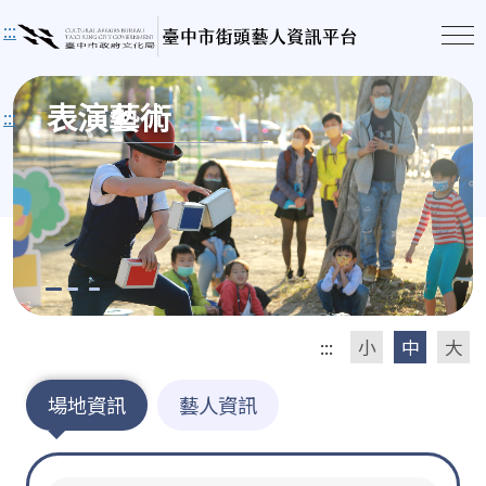
:::
表演藝術
:::
:::
小
中
大
場地資訊
藝人資訊