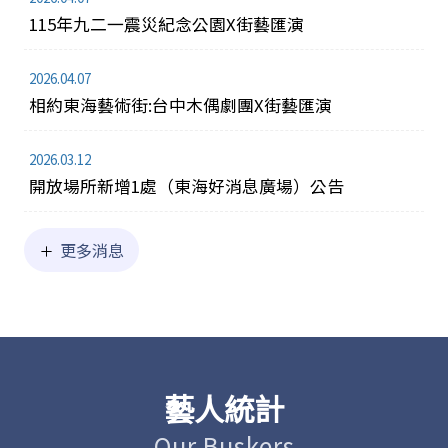
115年九二一震災紀念公園X街藝匯演
2026.04.07
相約東海藝術街:台中木偶劇團X街藝匯演
2026.03.12
(另
開放場所新增1處（東海好消息廣場）公告
開
新
更多消息
視
窗)
藝人統計
Our Buskers