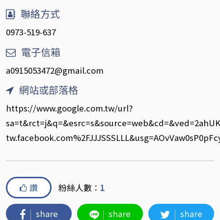
聯絡方式
0973-519-637
電子信箱
a0915053472@gmail.com
網站或部落格
https://www.google.com.tw/url?
sa=t&rct=j&q=&esrc=s&source=web&cd=&ved=2ah
tw.facebook.com%2FJJJSSSLLL&usg=AOvVaw0sP0pF
讚
粉絲人數：
1
share
share
share