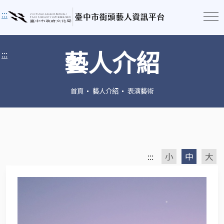
:::
藝人介紹
:::
首頁
藝人介紹
表演藝術
:::
小
中
大