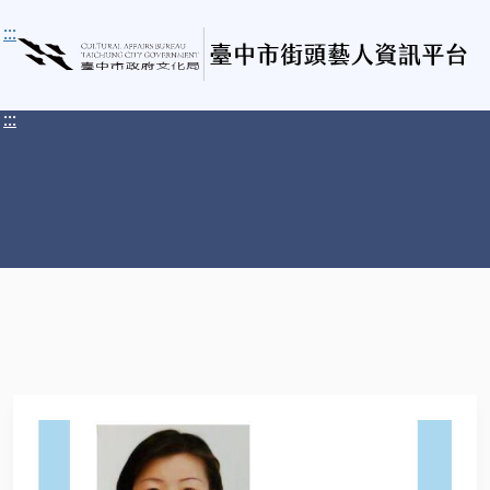
:::
:::