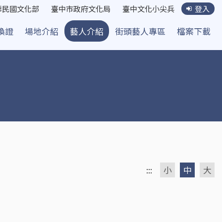
華民國文化部
臺中市政府文化局
臺中文化小尖兵
登入
換證
場地介紹
藝人介紹
街頭藝人專區
檔案下載
:::
小
中
大