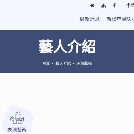
回
網
臺
中
首
站
中
最新消息
新證申請與
頁
導
街
覽
頭
藝
藝人介紹
人
粉
絲
首頁
藝人介紹
表演藝術
團
表演藝術