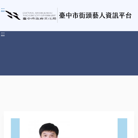
:::
:::