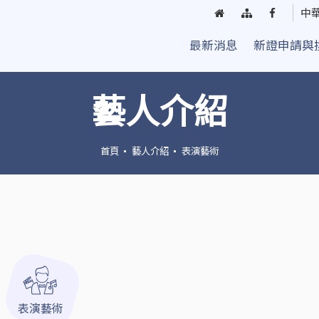
回
網
臺
中
首
站
中
最新消息
新證申請與
頁
導
街
覽
頭
藝
藝人介紹
人
粉
絲
首頁
藝人介紹
表演藝術
團
表演藝術