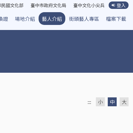
華民國文化部
臺中市政府文化局
臺中文化小尖兵
登入
換證
場地介紹
藝人介紹
街頭藝人專區
檔案下載
:::
小
中
大