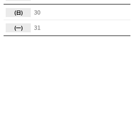
30
31
瀏覽人數：79
回上一頁
同屬性街頭藝人
Buskers