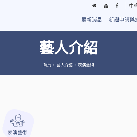
回
網
臺
中
首
站
中
最新消息
新證申請與
頁
導
街
覽
頭
藝
藝人介紹
人
粉
絲
首頁
藝人介紹
表演藝術
團
表演藝術