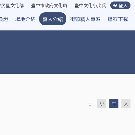
華民國文化部
臺中市政府文化局
臺中文化小尖兵
登入
換證
場地介紹
藝人介紹
街頭藝人專區
檔案下載
:::
小
中
大