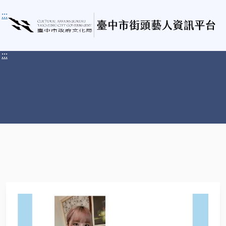
:::
:::