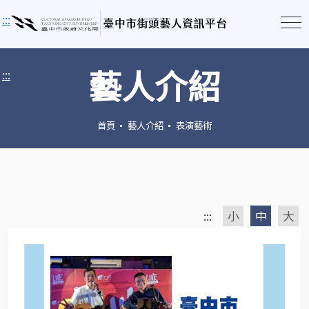
:::
藝人介紹
:::
首頁
藝人介紹
表演藝術
:::
小
中
大