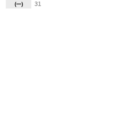
31
瀏覽人數：36
回上一頁
同屬性街頭藝人
Buskers