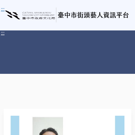
:::
:::