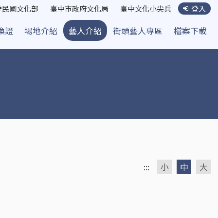
華民國文化部
臺中市政府文化局
臺中文化小尖兵
登入
換證
場地介紹
藝人介紹
街頭藝人專區
檔案下載
:::
小
中
大