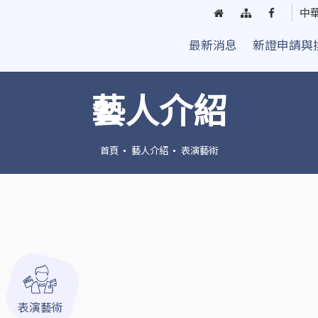
回
網
臺
中
首
站
中
最新消息
新證申請與
頁
導
街
覽
頭
藝
藝人介紹
人
粉
絲
首頁
藝人介紹
表演藝術
團
表演藝術