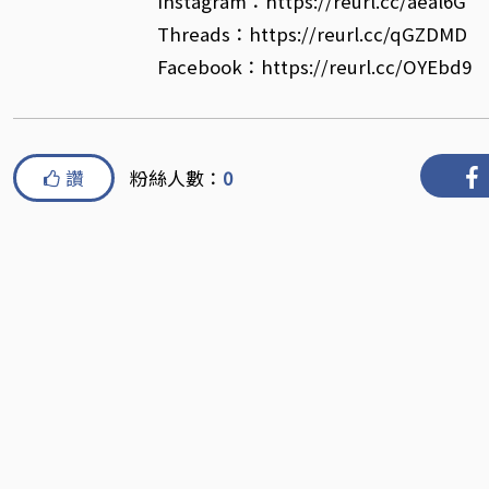
Instagram：https://reurl.cc/aeal6G
Threads：https://reurl.cc/qGZDMD
Facebook：https://reurl.cc/OYEbd9
讚
粉絲人數：
0