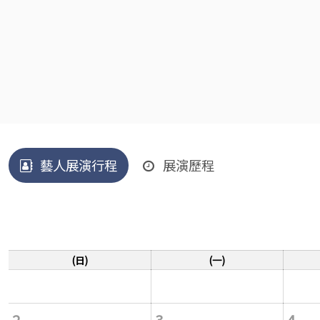
藝人展演行程
展演歷程
(日)
(一)
2
3
4