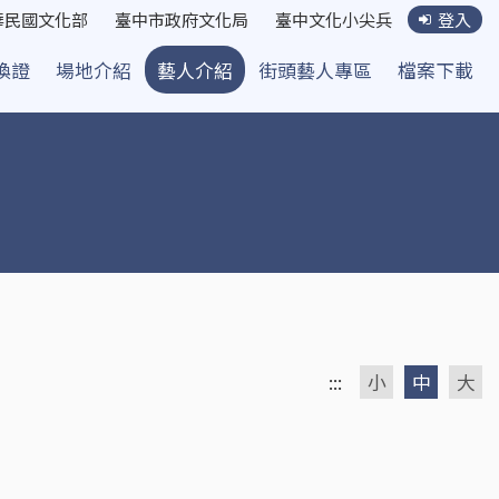
華民國文化部
臺中市政府文化局
臺中文化小尖兵
登入
換證
場地介紹
藝人介紹
街頭藝人專區
檔案下載
:::
小
中
大