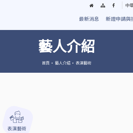
回
網
臺
中
首
站
中
最新消息
新證申請與
頁
導
街
覽
頭
藝
藝人介紹
人
粉
絲
首頁
藝人介紹
表演藝術
團
表演藝術