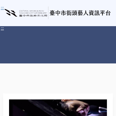
:::
:::