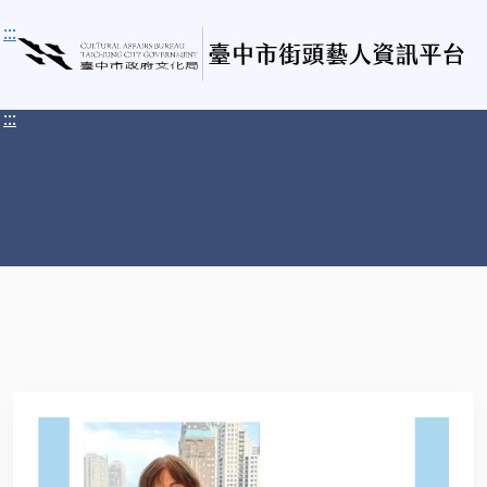
:::
:::