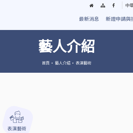
回
網
臺
中
首
站
中
最新消息
新證申請與
頁
導
街
覽
頭
藝
藝人介紹
人
粉
絲
首頁
藝人介紹
表演藝術
團
表演藝術