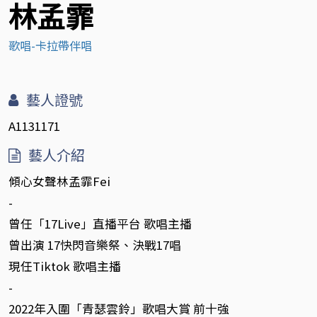
林孟霏
歌唱-卡拉帶伴唱
藝人證號
A1131171
藝人介紹
傾心女聲林孟霏Fei
-
曾任「17Live」直播平台 歌唱主播
曾出演 17快閃音樂祭、決戰17唱
現任Tiktok 歌唱主播
-
2022年入圍「青瑟雲鈴」歌唱大賞 前十強