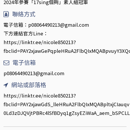
2024年參賽「17sing個夠」素人組冠軍
聯絡方式
電子信箱：p08064490213@gmail.com
下方連結官方Line：
https://linktr.ee/nicole850213?
fbclid=PAY2xjawGePqpleHRuA2FlbQIxMQABpvuyY3
電子信箱
p08064490213@gmail.com
網站或部落格
https://linktr.ee/nicole850213?
fbclid=PAY2xjawGdS_lleHRuA2FlbQIxMQABpltxjCIau
0Ld3zDJQVjtPBRc4lSfBDyq1gZsyEZiWaA_aem_bSPCL