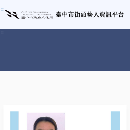
:::
:::