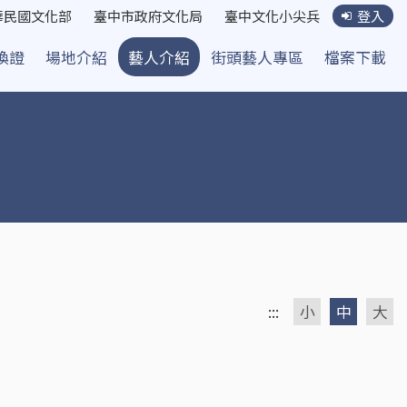
華民國文化部
臺中市政府文化局
臺中文化小尖兵
登入
換證
場地介紹
藝人介紹
街頭藝人專區
檔案下載
:::
小
中
大