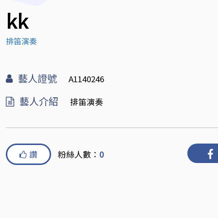
kk
排笛演奏
藝人證號
A1140246
藝人介紹
排笛演奏
讚
粉絲人數：
0