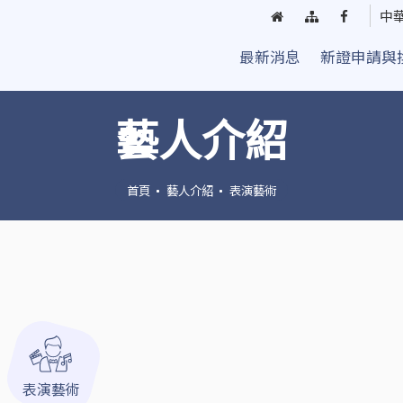
回
網
臺
中
首
站
中
最新消息
新證申請與
頁
導
街
覽
頭
藝
藝人介紹
人
粉
絲
首頁
藝人介紹
表演藝術
團
表演藝術