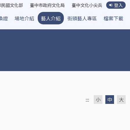
華民國文化部
臺中市政府文化局
臺中文化小尖兵
登入
換證
場地介紹
藝人介紹
街頭藝人專區
檔案下載
:::
小
中
大