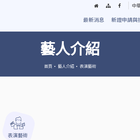
回
網
臺
中
首
站
中
最新消息
新證申請與
頁
導
街
覽
頭
藝
藝人介紹
人
粉
絲
首頁
藝人介紹
表演藝術
團
表演藝術