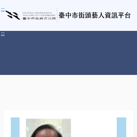
:::
:::