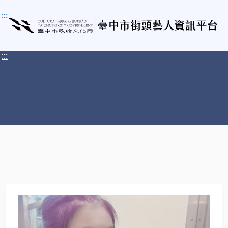
:::
:::