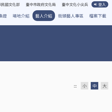
華民國文化部
臺中市政府文化局
臺中文化小尖兵
登入
換證
場地介紹
藝人介紹
街頭藝人專區
檔案下載
:::
小
中
大