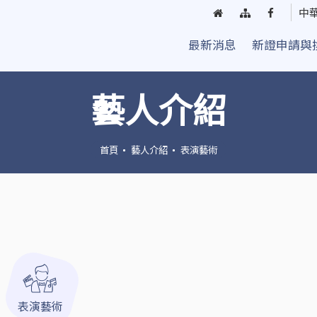
回
網
臺
中
首
站
中
最新消息
新證申請與
頁
導
街
覽
頭
藝
藝人介紹
人
粉
絲
首頁
藝人介紹
表演藝術
團
表演藝術