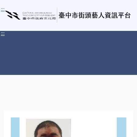
:::
:::