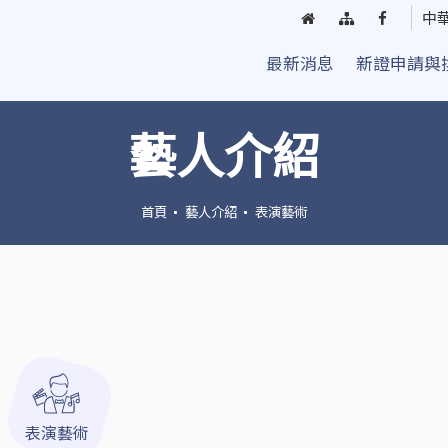
回
網
臺
中
首
站
中
最新消息
新證申請與
頁
導
街
覽
頭
藝
藝人介紹
人
粉
絲
首頁
藝人介紹
表演藝術
團
表演藝術