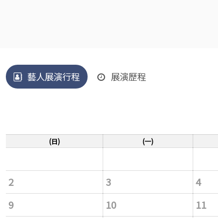
藝人展演行程
展演歷程
(日)
(一)
2
3
4
9
10
11