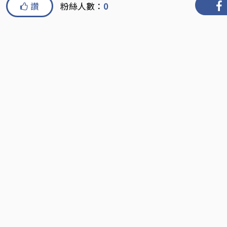
讚
粉絲人數：
0