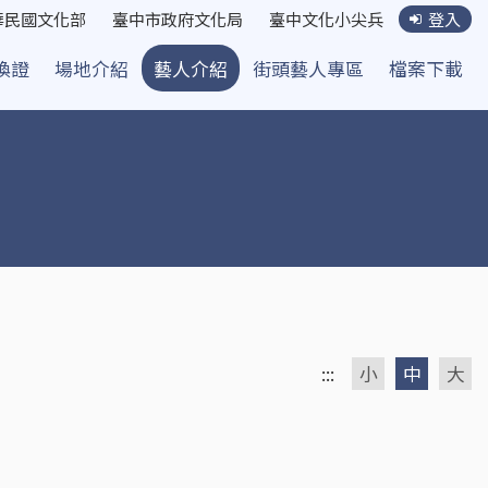
華民國文化部
臺中市政府文化局
臺中文化小尖兵
登入
換證
場地介紹
藝人介紹
街頭藝人專區
檔案下載
:::
小
中
大