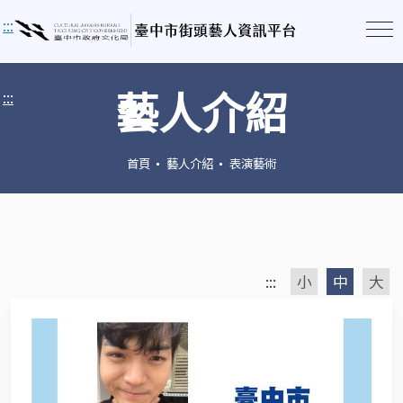
:::
藝人介紹
:::
首頁
藝人介紹
表演藝術
:::
小
中
大