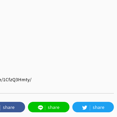
re/1CfzQ3Hmty/
share
share
share