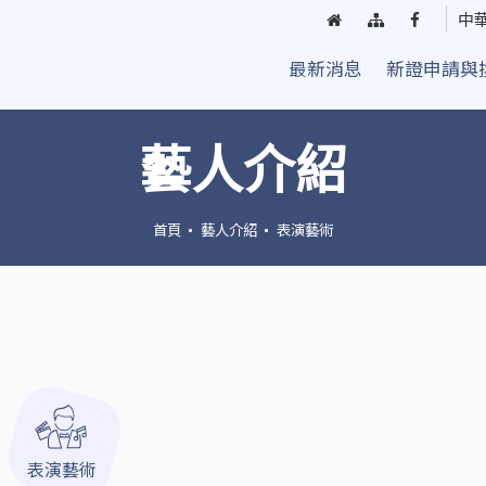
回
網
臺
中
首
站
中
最新消息
新證申請與
頁
導
街
覽
頭
藝
藝人介紹
人
粉
絲
首頁
藝人介紹
表演藝術
團
表演藝術