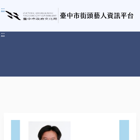
:::
:::