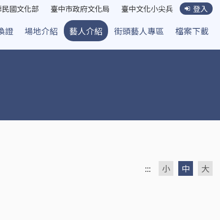
華民國文化部
臺中市政府文化局
臺中文化小尖兵
登入
換證
場地介紹
藝人介紹
街頭藝人專區
檔案下載
:::
小
中
大