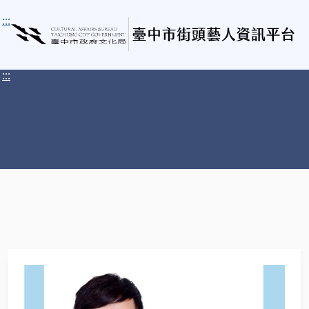
:::
:::