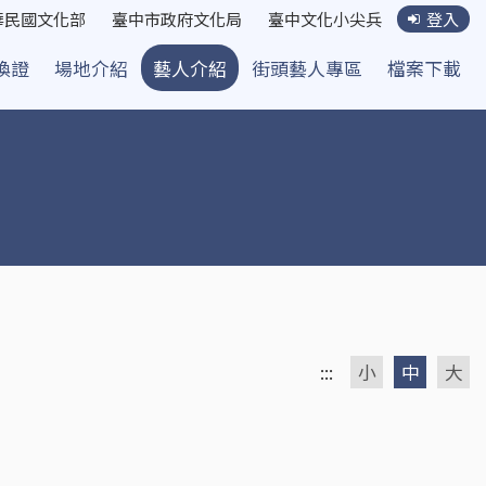
華民國文化部
臺中市政府文化局
臺中文化小尖兵
登入
換證
場地介紹
藝人介紹
街頭藝人專區
檔案下載
:::
小
中
大