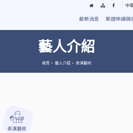
回
網
臺
中
首
站
中
最新消息
新證申請與
頁
導
街
覽
頭
藝
藝人介紹
人
粉
絲
首頁
藝人介紹
表演藝術
團
表演藝術