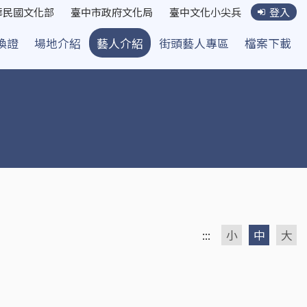
華民國文化部
臺中市政府文化局
臺中文化小尖兵
登入
換證
場地介紹
藝人介紹
街頭藝人專區
檔案下載
:::
小
中
大