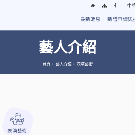
回
網
臺
中
首
站
中
最新消息
新證申請與
頁
導
街
覽
頭
藝
藝人介紹
人
粉
絲
首頁
藝人介紹
表演藝術
團
表演藝術