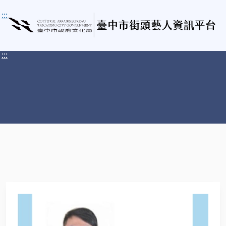
:::
:::