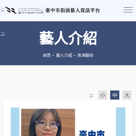
:::
藝人介紹
:::
首頁
藝人介紹
表演藝術
:::
小
中
大