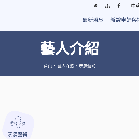
回
網
臺
中
首
站
中
最新消息
新證申請與
頁
導
街
覽
頭
藝
藝人介紹
人
粉
絲
首頁
藝人介紹
表演藝術
團
表演藝術