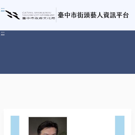
:::
:::