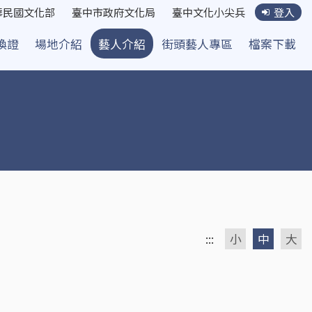
華民國文化部
臺中市政府文化局
臺中文化小尖兵
登入
換證
場地介紹
藝人介紹
街頭藝人專區
檔案下載
:::
小
中
大