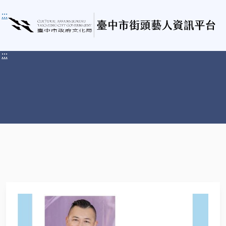
:::
:::