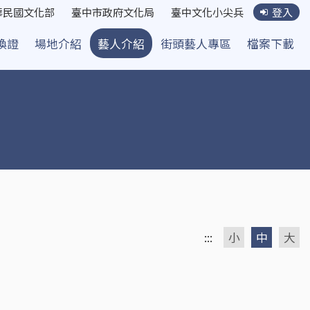
華民國文化部
臺中市政府文化局
臺中文化小尖兵
登入
換證
場地介紹
藝人介紹
街頭藝人專區
檔案下載
:::
小
中
大