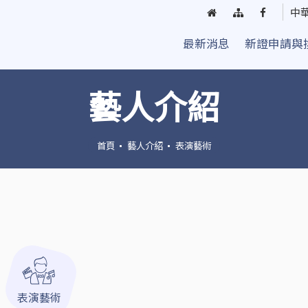
回
網
臺
中
首
站
中
最新消息
新證申請與
頁
導
街
覽
頭
藝
藝人介紹
人
粉
絲
首頁
藝人介紹
表演藝術
團
表演藝術