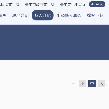
華民國文化部
臺中市政府文化局
臺中文化小尖兵
登入
換證
場地介紹
藝人介紹
街頭藝人專區
檔案下載
:::
小
中
大