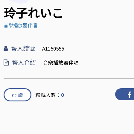
玲子れいこ
音樂播放器伴唱
藝人證號
A1150555
藝人介紹
音樂播放器伴唱
讚
粉絲人數：
0