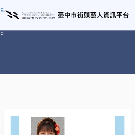
:::
:::