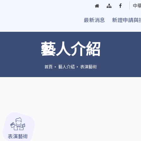
回
網
臺
中
首
站
中
最新消息
新證申請與
頁
導
街
覽
頭
藝
藝人介紹
人
粉
絲
首頁
藝人介紹
表演藝術
團
表演藝術