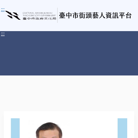
:::
:::