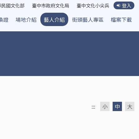
華民國文化部
臺中市政府文化局
臺中文化小尖兵
登入
換證
場地介紹
藝人介紹
街頭藝人專區
檔案下載
:::
小
中
大