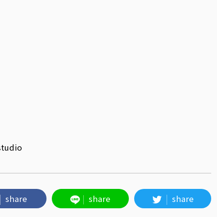
studio
share
share
share