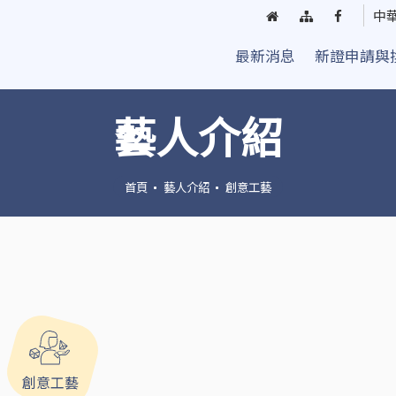
回
網
臺
中
首
站
中
最新消息
新證申請與
頁
導
街
覽
頭
藝
藝人介紹
人
粉
絲
首頁
藝人介紹
創意工藝
團
創意工藝