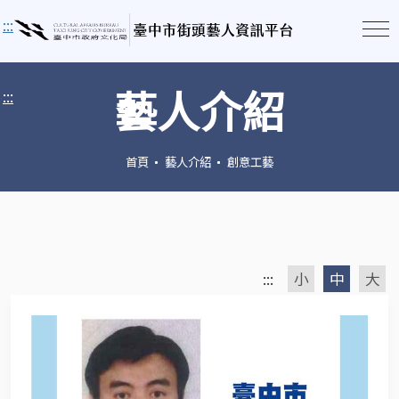
:::
藝人介紹
:::
首頁
藝人介紹
創意工藝
:::
小
中
大