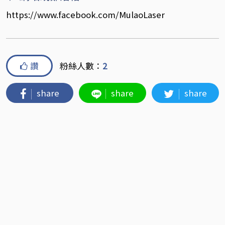
https://www.facebook.com/MulaoLaser
讚
粉絲人數：
2
share
share
share