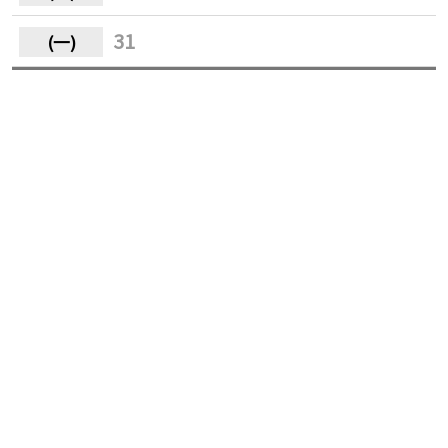
31
瀏覽人數：26
回上一頁
同屬性街頭藝人
Buskers