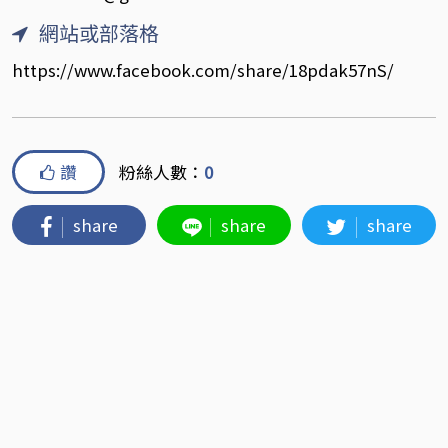
網站或部落格
https://www.facebook.com/share/18pdak57nS/
讚
粉絲人數：
0
share
share
share