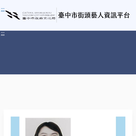
:::
:::