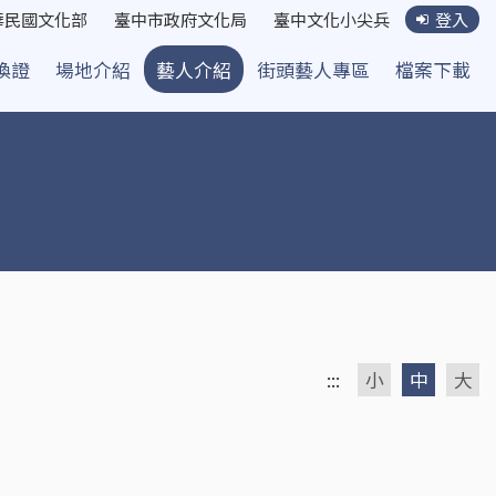
華民國文化部
臺中市政府文化局
臺中文化小尖兵
登入
換證
場地介紹
藝人介紹
街頭藝人專區
檔案下載
:::
小
中
大