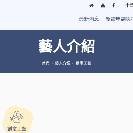
回
網
臺
中
首
站
中
最新消息
新證申請與
頁
導
街
覽
頭
藝
藝人介紹
人
粉
絲
首頁
藝人介紹
創意工藝
團
創意工藝