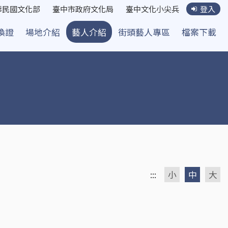
華民國文化部
臺中市政府文化局
臺中文化小尖兵
登入
換證
場地介紹
藝人介紹
街頭藝人專區
檔案下載
:::
小
中
大