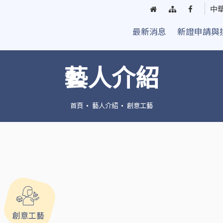
回
網
臺
中
首
站
中
最新消息
新證申請與
頁
導
街
覽
頭
藝
藝人介紹
人
粉
絲
首頁
藝人介紹
創意工藝
團
創意工藝