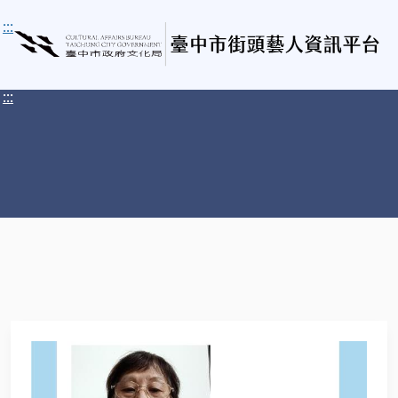
:::
:::