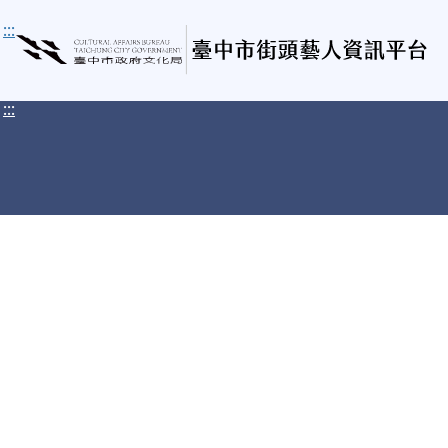
:::
:::