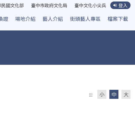
華民國文化部
臺中市政府文化局
臺中文化小尖兵
登入
換證
場地介紹
藝人介紹
街頭藝人專區
檔案下載
:::
小
中
大