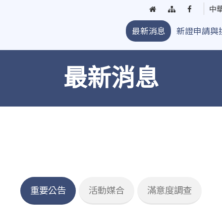
回
網
臺
中
首
站
中
最新消息
新證申請與
頁
導
街
覽
頭
藝
最新消息
人
粉
絲
團
重要公告
活動媒合
滿意度調查