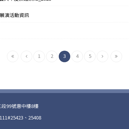
請展演活動資訊
到
前
下
到
1
2
3
4
5
最
一
一
最
前
頁
頁
末
頁
頁
三段99號惠中樓8樓
#25423、25408