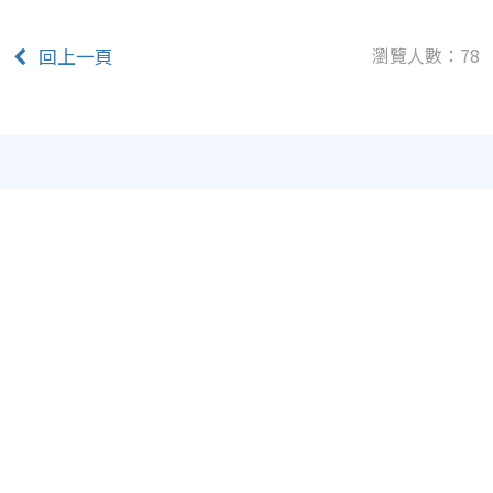
瀏覽人數：78
回上一頁
同屬性街頭藝人
Buskers