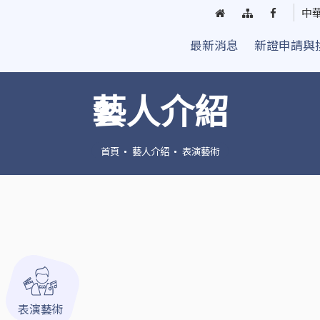
回
網
臺
中
首
站
中
最新消息
新證申請與
頁
導
街
覽
頭
藝
藝人介紹
人
粉
絲
首頁
藝人介紹
表演藝術
團
表演藝術