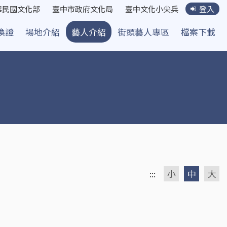
華民國文化部
臺中市政府文化局
臺中文化小尖兵
登入
換證
場地介紹
藝人介紹
街頭藝人專區
檔案下載
:::
小
中
大