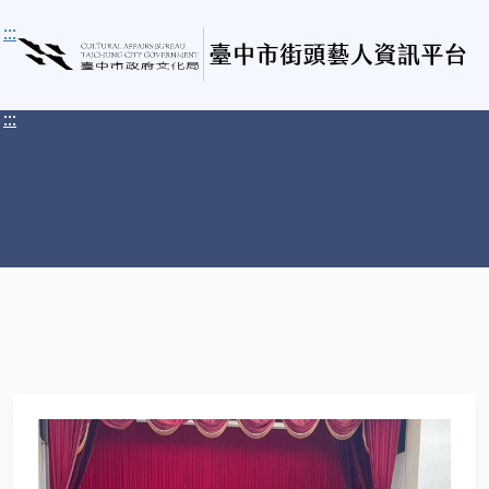
:::
:::